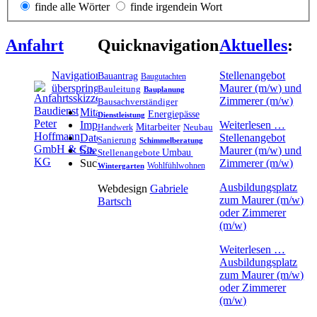
finde alle Wörter
finde irgendein Wort
Anfahrt
Quicknavigation
Aktuelles
:
Navigation
Stellenangebot
Bauantrag
Baugutachten
überspringen
Maurer (m/w) und
Bauleitung
Bauplanung
Zimmerer (m/w)
Bausachverständiger
Mitarbeiter
Energiepässe
Dienstleistung
Impressum
Weiterlesen …
Mitarbeiter
Neubau
Handwerk
Datenschutz
Stellenangebot
Sanierung
Schimmelberatung
Sitemap
Maurer (m/w) und
Stellenangebote
Umbau
Suche
Zimmerer (m/w)
Wohlfühlwohnen
Wintergarten
Ausbildungsplatz
Webdesign
Gabriele
zum Maurer (m/w)
Bartsch
oder Zimmerer
(m/w)
Weiterlesen …
Ausbildungsplatz
zum Maurer (m/w)
oder Zimmerer
(m/w)