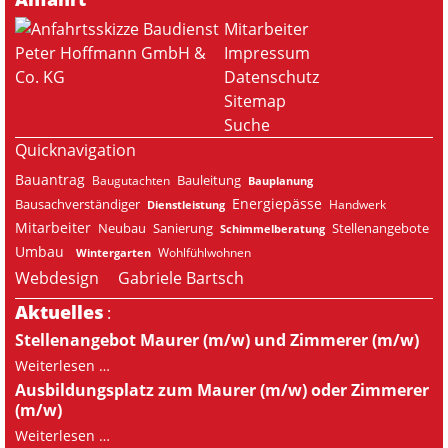
Navigation
Mitarbeiter
überspringen
Impressum
Datenschutz
Sitemap
Suche
Quicknavigation
Bauantrag
Bauleitung
Baugutachten
Bauplanung
Energiepässe
Bausachverständiger
Handwerk
Dienstleistung
Mitarbeiter
Neubau
Sanierung
Stellenangebote
Schimmelberatung
Umbau
Wohlfühlwohnen
Wintergarten
Webdesign
Gabriele Bartsch
Aktuelles
:
Stellenangebot Maurer (m/w) und Zimmerer (m/w)
Stellenangebot
Weiterlesen …
Maurer
Ausbildungsplatz zum Maurer (m/w) oder Zimmerer
(m/w)
(m/w)
und
Ausbildungsplatz
Zimmerer
Weiterlesen …